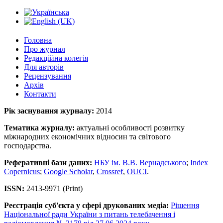
Головна
Про журнал
Редакційна колегія
Для авторів
Рецензування
Архів
Контакти
Рік заснування журналу:
2014
Тематика журналу:
актуальні особливості розвитку
міжнародних економічних відносин та світового
господарства.
Реферативні бази даних:
НБУ ім. В.В. Вернадського
;
Index
Copernicus
;
Google Scholar
,
Crossref
,
OUCI
.
ISSN:
2413-9971 (Print)
Реєстрація суб'єкта у сфері друкованих медіа:
Рішення
Національної ради України з питань телебачення і