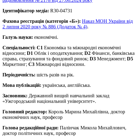
радіомовлення № 2178 від 27.06.2024 року
Ідентифікатор медіа:
R30-04731
Фахова реєстрація (категорія «Б»):
Наказ МОН України від
2 липня 2020 року № 886 (Додаток № 4)
.
Галузь науки
:
економічні.
Спеціальності:
С1
Економіка та міжнародні економічні
відносини;
D1
Облік і оподаткування;
D2
Фінанси, банківська
справа, страхування та фондовий ринок;
D3
Менеджмент;
D5
Маркетинг;
C3
Міжнародні відносини.
Періодичність:
шість разів на рік.
Мова публікацій:
українська, англійська.
Засновник:
Державний вищий навчальний заклад
«Ужгородський національний університет».
Головний редактор:
Король Марина Михайлівна, доктор
економічних наук, професор
Голова редакційної ради:
Палінчак Микола Михайлович,
доктор політичних наук, професор