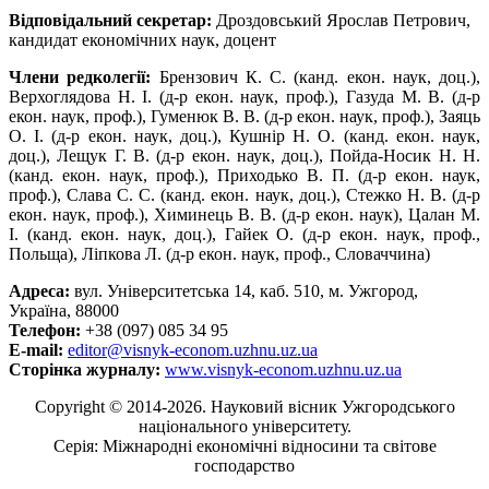
Відповідальний секретар:
Дроздовський Ярослав Петрович,
кандидат економічних наук, доцент
Члени редколегії:
Брензович К. С. (канд. екон. наук, доц.),
Верхоглядова Н. І. (д-р екон. наук, проф.), Газуда М. В. (д-р
екон. наук, проф.), Гуменюк В. В. (д-р екон. наук, проф.), Заяць
О. І. (д-р екон. наук, доц.), Кушнір Н. О. (канд. екон. наук,
доц.), Лещук Г. В. (д-р екон. наук, доц.), Пойда-Носик Н. Н.
(канд. екон. наук, проф.), Приходько В. П. (д-р екон. наук,
проф.), Слава С. С. (канд. екон. наук, доц.), Стежко Н. В. (д-р
екон. наук, проф.), Химинець В. В. (д-р екон. наук), Цалан М.
І. (канд. екон. наук, доц.), Гайек О. (д-р екон. наук, проф.,
Польща), Ліпкова Л. (д-р екон. наук, проф., Словаччина)
Адреса:
вул. Університетська 14, каб. 510, м. Ужгород,
Україна, 88000
Телефон:
+38 (097) 085 34 95
E-mail:
editor@visnyk-econom.uzhnu.uz.ua
Сторінка журналу:
www.visnyk-econom.uzhnu.uz.ua
Copyright © 2014-2026. Науковий вісник Ужгородського
національного університету.
Серія: Міжнародні економічні відносини та світове
господарство