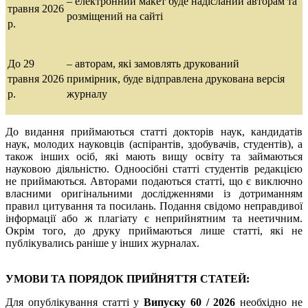
– електронний макет буде надісланий авторам та
травня 2026
розміщений на сайті
р.
До 29
–
авторам,
які замовлять друкований
травня
2026
примірник,
буде відправлена друкована версія
р.
журналу
До видання приймаються статті докторів наук, кандидатів
наук, молодих науковців (аспірантів, здобувачів, студентів), а
також інших осіб, які мають вищу освіту та займаються
науковою діяльністю. Одноосібні статті студентів редакцією
не приймаються. Авторами подаються статті, що є виключно
власними оригінальними дослідженнями із дотриманням
правил цитування та посилань. Подання cвідомо неправдивої
інформації або ж плагіату є неприйнятним та неетичним.
Окрім того, до друку приймаються лише статті, які не
публікувались раніше у інших журналах.
УМОВИ ТА ПОРЯДОК ПРИЙНЯТТЯ СТАТЕЙ:
Для опублікування статті у
Випуску 60 / 2026
необхідно не