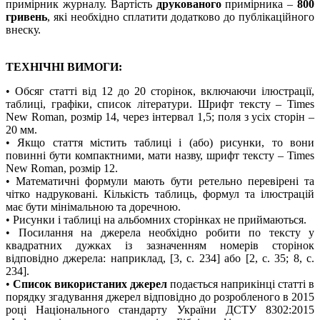
примірник журналу. Вартість
друкованого
примірника –
800
гривень
, які необхідно сплатити додатково до публікаційного
внеску.
ТЕХНІЧНІ ВИМОГИ:
• Обсяг статті від 12 до 20 сторінок, включаючи ілюстрації,
таблиці, графіки, список літератури. Шрифт тексту – Times
New Roman, розмір 14, через інтервал 1,5; поля з усіх сторін –
20 мм.
• Якщо стаття містить таблиці і (або) рисунки, то вони
повинні бути компактними, мати назву, шрифт тексту – Times
New Roman, розмір 12.
• Математичні формули мають бути ретельно перевірені та
чітко надруковані. Кількість таблиць, формул та ілюстрацій
має бути мінімальною та доречною.
• Рисунки і таблиці на альбомних сторінках не приймаються.
• Посилання на джерела необхідно робити по тексту у
квадратних дужках із зазначенням номерів сторінок
відповідно джерела: наприклад, [3, с. 234] або [2, с. 35; 8, с.
234].
•
Список використаних джерел
подається наприкінці статті в
порядку згадування джерел відповідно до розробленого в 2015
році Національного стандарту України ДСТУ 8302:2015