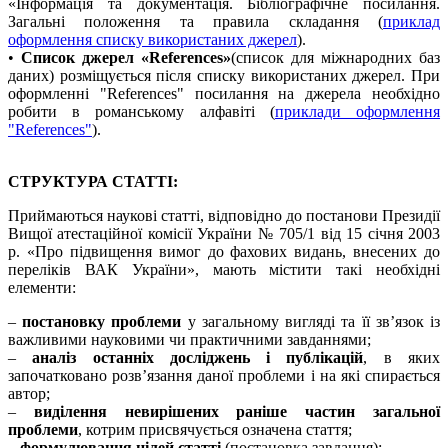
«Інформація та документація. Бібліографічне посилання.
Загальні положення та правила складання (
приклад
оформлення списку використаних джерел
).
•
Список джерел
«References»
(список для міжнародних баз
даних) розміщується після с
писку використаних джерел.
При
оформленні "References" посилання на джерела необхідно
робити в романському алфавіті (
приклади оформлення
"References"
).
СТРУКТУРА СТАТТІ:
Приймаються наукові статті, відповідно до постанови Президії
Вищої атестаційної комісії України № 705/1 від 15 січня 2003
р. «Про підвищення вимог до фахових видань, внесених до
переліків ВАК України», мають містити такі необхідні
елементи:
–
постановку проблеми
у загальному вигляді та її зв’язок із
важливими науковими чи практичними завданнями;
–
аналіз останніх досліджень і публікацій
, в яких
започатковано розв’язання даної проблеми і на які спирається
автор;
–
виділення невирішених раніше частин загальної
проблеми
, котрим присвячується означена стаття;
–
формулювання цілей статті
(постановка завдання);