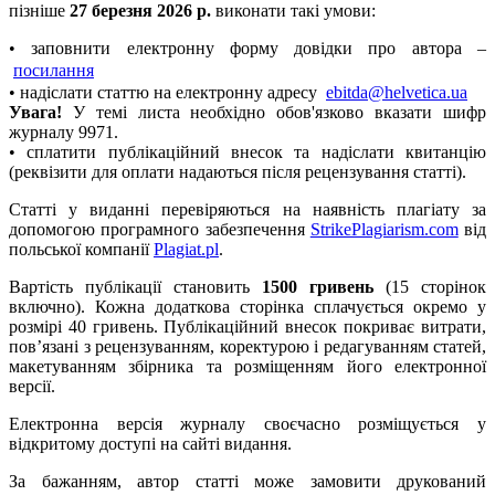
пізніше
27 березня 2026 р.
виконати такі умови
:
• заповнити електронну форму довідки про автора –
посилання
• надіслати статтю на електронну адресу
ebitda@helvetica.ua
Увага!
У темі листа необхідно обов'язково вказати шифр
журналу 9971.
• сплатити публікаційний внесок та надіслати квитанцію
(реквізити для оплати надаються після рецензування статті).
Статті у виданні перевіряються на наявність плагіату за
допомогою програмного забезпечення
StrikePlagiarism.com
від
польської компанії
Plagiat.pl
.
Вартість публікації становить
1500 гривень
(15 сторінок
включно). Кожна додаткова сторінка сплачується окремо у
розмірі 40 гривень. Публікаційний внесок покриває витрати,
пов’язані з рецензуванням, коректурою і редагуванням статей,
макетуванням збірника та розміщенням його електронної
версії.
Електронна версія журналу своєчасно розміщується у
відкритому доступі на сайті видання.
За бажанням, автор статті може замовити друкований