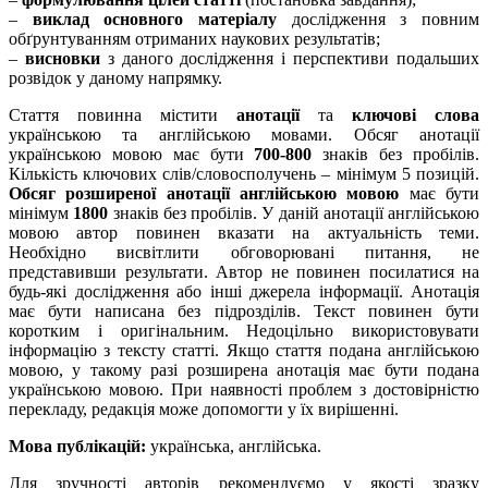
–
виклад основного матеріалу
дослідження з повним
обґрунтуванням отриманих наукових результатів;
–
висновки
з даного дослідження і перспективи подальших
розвідок у даному напрямку.
Стаття повинна містити
анотації
та
ключові слова
українською та англійською мовами. Обсяг анотації
українською мовою має бути
700-800
знаків без пробілів.
Кількість ключових слів/словосполучень – мінімум 5 позицій.
Обсяг розширеної анотації англійською мовою
має бути
мінімум
1800
знаків без пробілів. У даній анотації англійською
мовою автор повинен вказати на актуальність теми.
Необхідно висвітлити обговорювані питання, не
представивши результати. Автор не повинен посилатися на
будь-які дослідження або інші джерела інформації. Анотація
має бути написана без підрозділів. Текст повинен бути
коротким і оригінальним. Недоцільно використовувати
інформацію з тексту статті. Якщо стаття подана англійською
мовою, у такому разі розширена анотація має бути подана
українською мовою. При наявності проблем з достовірністю
перекладу, редакція може допомогти у їх вирішенні.
Мова публікацій:
українська, англійська.
Для зручності авторів рекомендуємо у якості зразку